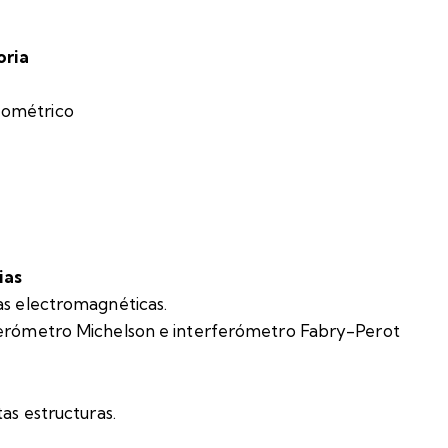
oria
eométrico
ias
das electromagnéticas.
rferómetro Michelson e interferómetro Fabry-Perot
tas estructuras.