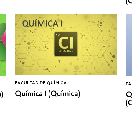
(
FACULTAD DE QUÍMICA
FA
Química I (Química)
)
Q
(